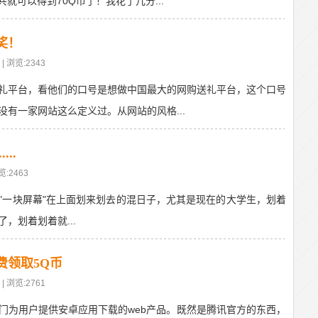
就可以得到70Q币了！我花了几分...
奖！
| 浏览:2343
礼平台，看他们的口号是想做中国最大的网购送礼平台，这个口号
有一家网站这么定义过。从网站的风格...
..
览:2463
"一块屏幕"在上面划来划去的混日子，尤其是现在的大学生，划着
，划着划着就...
费领取5Q币
| 浏览:2761
门为用户提供安卓应用下载的web产品。既然是腾讯官方的东西，