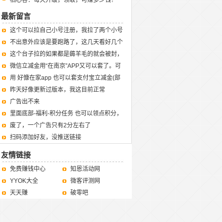
栖心谷：每天升级，领取，可赚多少钱？
最新留言
这个可以拉自己小号注册，我拉了两个小号
一共拿了3块5
不出意外应该是要跑路了，这几天看好几个
群都发了这个，薅羊毛的人以及刷子太多把
这个台子拉的如果都是薅羊毛的就会被封，
台子给薅崩了，不过过阵子还是有可能再复
不过可以无限注册小号，过阵子(一周以上
微信立减金用“在南京”APP又可以套了。可
活
或者一两个月)还可以再薅
惜一年内免手续费只能提6次。
用 好慷在家app 也可以套支付宝立减金(部
分号甚至可以套花呗)。微信立减金的话它
昨天好像更新过版本，我这目前正常
现在好像不支持了。
广告出不来
里面底部-福利-积分任务 也可以领点积分，
不过没有首页签到多罢了。
废了，一个广告只有2分左右了
扫码添加好友，没推送链接
友情链接
免费赚钱中心
知恩活动网
YYOK大全
微客评测网
天天赚
破零吧