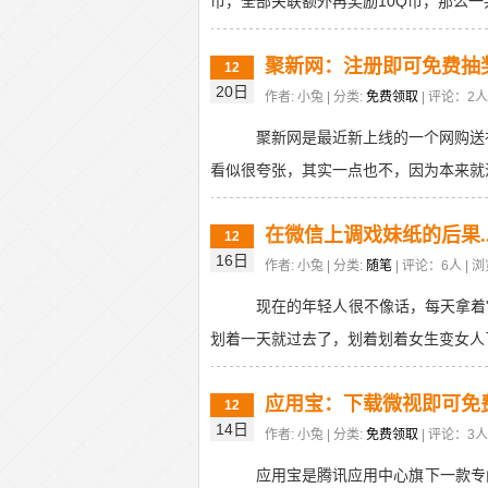
币，全部关联额外再奖励10Q币，那么一共
聚新网：注册即可免费抽
12
20日
作者: 小兔 | 分类:
免费领取
| 评论：2人 
聚新网是最近新上线的一个网购送
看似很夸张，其实一点也不，因为本来就没
在微信上调戏妹纸的后果....
12
16日
作者: 小兔 | 分类:
随笔
| 评论：6人 | 浏
现在的年轻人很不像话，每天拿着
划着一天就过去了，划着划着女生变女人了
应用宝：下载微视即可免
12
14日
作者: 小兔 | 分类:
免费领取
| 评论：3人 
应用宝是腾讯应用中心旗下一款专