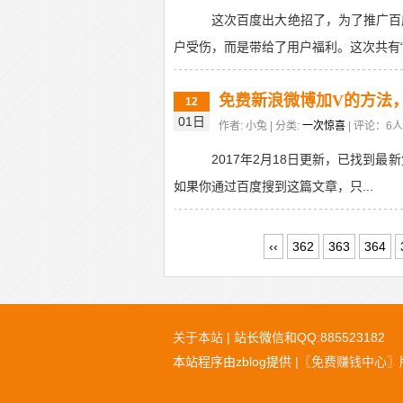
这次百度出大绝招了，为了推广百
户受伤，而是带给了用户福利。这次共有“百元话费
免费新浪微博加V的方法
12
01日
作者: 小兔 | 分类:
一次惊喜
| 评论：6人 
2017年2月18日更新，已找到最新免费认证
如果你通过百度搜到这篇文章，只...
‹‹
362
363
364
关于本站
| 站长微信和QQ:885523182
本站程序由zblog提供 |
〖免费赚钱中心〗