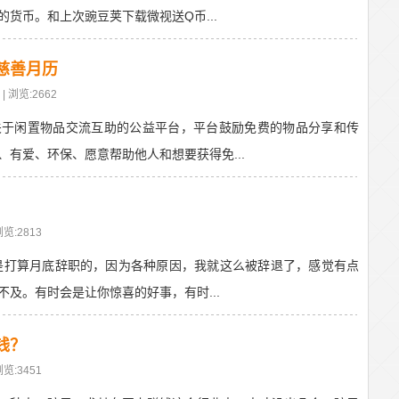
货币。和上次豌豆荚下载微视送Q币...
慈善月历
| 浏览:2662
关于闲置物品交流互助的公益平台，平台鼓励免费的物品分享和传
有爱、环保、愿意帮助他人和想要获得免...
浏览:2813
来是打算月底辞职的，因为各种原因，我就这么被辞退了，感觉有点
及。有时会是让你惊喜的好事，有时...
钱？
浏览:3451