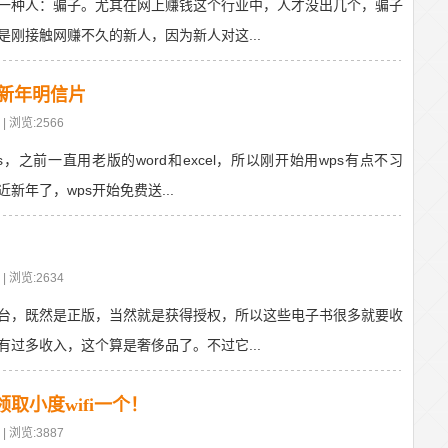
一种人：骗子。尤其在网上赚钱这个行业中，人才没出几个，骗子
刚接触网赚不久的新人，因为新人对这...
4新年明信片
| 浏览:2566
，之前一直用老版的word和excel，所以刚开始用wps有点不习
年了，wps开始免费送...
| 浏览:2634
台，既然是正版，当然就是获得授权，所以这些电子书很多就要收
过多收入，这个算是奢侈品了。不过它...
取小度wifi一个！
| 浏览:3887