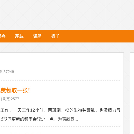
惊喜
连载
随笔
骗子
！
览:37249
免费领取一张！
| 浏览:2577
工作，一天工作12小时，两班倒，搞的生物钟紊乱，也没精力写
期间更新的频率会较少一点。为表歉意...