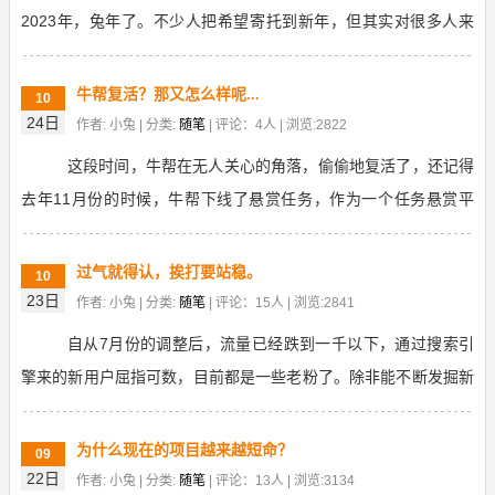
2023年，兔年了。不少人把希望寄托到新年，但其实对很多人来
说，新年不是你的分水岭，你的生活不会因为新年而自...
牛帮复活？那又怎么样呢...
10
24日
作者: 小兔 | 分类:
随笔
| 评论：4人 | 浏览:2822
这段时间，牛帮在无人关心的角落，偷偷地复活了，还记得
去年11月份的时候，牛帮下线了悬赏任务，作为一个任务悬赏平
台，你连悬赏任务都没有，这不搞笑么，所以大家都当它...
过气就得认，挨打要站稳。
10
23日
作者: 小兔 | 分类:
随笔
| 评论：15人 | 浏览:2841
自从7月份的调整后，流量已经跌到一千以下，通过搜索引
擎来的新用户屈指可数，目前都是一些老粉了。除非能不断发掘新
的平台，否则老用户赚不到钱，我自然也赚不到钱，人气...
为什么现在的项目越来越短命？
09
22日
作者: 小兔 | 分类:
随笔
| 评论：13人 | 浏览:3134