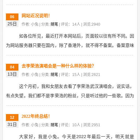
下线这个功能，那基本等于废了。本来想看下，我通过...
网站近况说明！
06
25日
作者: 小兔 | 分类:
随笔
| 评论：14人 | 浏览:2940
如各位所见，最近打开本网站后，页面较以往有所不同。因
为网站服务器只要在国内，除了香港外，就不得不备案。备案意味
着被监管，很多东西都不由自主的。之所以用国内服务器...
去李荣浩演唱会是一种什么样的体验？
04
13日
作者: 小兔 | 分类:
随笔
| 评论：15人 | 浏览:2621
这个月初，我和女朋友去看了李荣浩武汉演唱会，说实话，
有点失望。我们都不是李荣浩的粉丝，只是听过他的一些歌。因为
疫情，几年没看过演唱会，抱着听个响的目的，顺便去武...
2022年终总结！
12
31日
作者: 小兔 | 分类:
随笔
| 评论：10人 | 浏览:2951
大家好，我是小兔。今天是2022年最后一天，明天就是