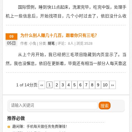
国际惯例，睡到快11点起床，洗漱完毕，吃完中饭，处理手
机上一些信息后，开始找项目，几个小时过去了，依旧没什么收
获。现在的项目，不仅少，而且短命。很多人都劝我找一...
为什么别人赚几十几百，跟着你只有三毛？
09
05日
作者: 小兔 | 分类:
随笔
| 评论：8人 | 浏览:3528
从上个月开始，我已经把三毛项目隐藏到内页显示了。当
然，我也没懈怠，依旧在更新着，毕竟还有相当一部分人每天靠这
些项目破零。常常有人会说，别人推三毛，你也推三毛，为...
1 of 14
分页:
‹‹
1
2
3
4
5
6
7
8
9
10
››
推荐必做
趣闲赚：手机每天做任务免费赚钱！