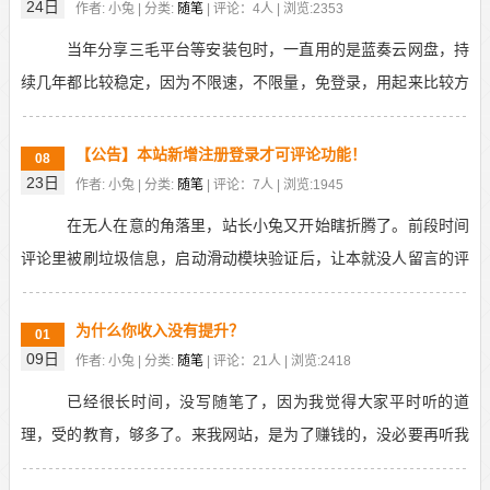
24日
作者: 小兔 | 分类:
随笔
| 评论：4人 | 浏览:2353
当年分享三毛平台等安装包时，一直用的是蓝奏云网盘，持
续几年都比较稳定，因为不限速，不限量，免登录，用起来比较方
便，后来非会员分享的链接，不支持手机端下载。我就弃...
【公告】本站新增注册登录才可评论功能！
08
23日
作者: 小兔 | 分类:
随笔
| 评论：7人 | 浏览:1945
在无人在意的角落里，站长小兔又开始瞎折腾了。前段时间
评论里被刷垃圾信息，启动滑动模块验证后，让本就没人留言的评
论区，更加冷清。有人说，你关闭评论，不就行了吗？关...
为什么你收入没有提升？
01
09日
作者: 小兔 | 分类:
随笔
| 评论：21人 | 浏览:2418
已经很长时间，没写随笔了，因为我觉得大家平时听的道
理，受的教育，够多了。来我网站，是为了赚钱的，没必要再听我
逼逼叨一些理论，你所分享的经验，成功，可能已经过时了...