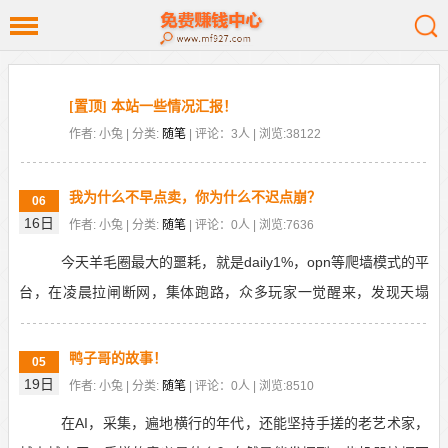
[置顶] 本站一些情况汇报！
作者: 小兔 | 分类:
随笔
| 评论：3人 | 浏览:38122
我为什么不早点卖，你为什么不迟点崩？
06
16日
作者: 小兔 | 分类:
随笔
| 评论：0人 | 浏览:7636
今天羊毛圈最大的噩耗，就是daily1%，opn等爬墙模式的平
台，在凌晨拉闸断网，集体跑路，众多玩家一觉醒来，发现天塌
了，尤其前一天还在高价收币，幻想拿到活动奖...
鸭子哥的故事！
05
19日
作者: 小兔 | 分类:
随笔
| 评论：0人 | 浏览:8510
在AI，采集，遍地横行的年代，还能坚持手搓的老艺术家，