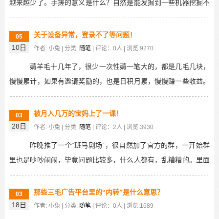
越来越少了。手搓的意义是什么？自然是能发掘到一些机器挖掘不
到的东西，比如今天要讲的“鸭子哥”。鸭子哥是谁？...
关于设备异常，登录不了等问题！
05
10日
作者: 小兔 | 分类:
随笔
| 评论：0人 | 浏览:9270
薅羊毛十几年了，很少一次性薅一笔大的，都是几毛几块，
慢慢累计，如果有邀请奖励的，也是日积月累，慢慢赚一些收益。
不说以前，就谈现在，项目基本就两类，看广告（三毛）...
被月入几万的宝妈上了一课！
03
28日
作者: 小兔 | 分类:
随笔
| 评论：2人 | 浏览:3930
昨晚推了一个“班马剧场”，很自然加了官方的群，一开始群
里也是吵吵闹闹，毕竟问题比较多，什么人都有，乱糟糟的。里面
有个管理员是一个80后宝妈，今天一开口就留下了生...
那些三毛广告平台里的“内转”是什么意思？
03
18日
作者: 小兔 | 分类:
随笔
| 评论：0人 | 浏览:1689