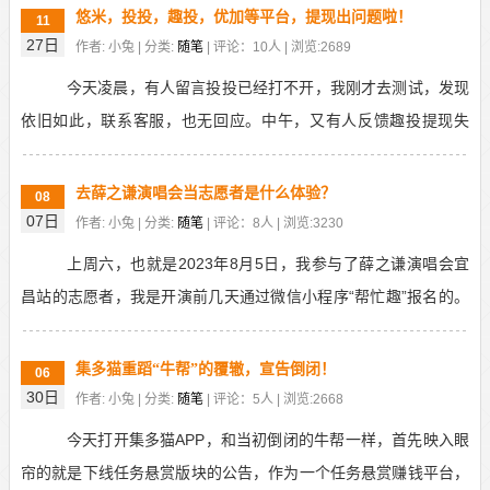
悠米，投投，趣投，优加等平台，提现出问题啦！
11
27日
作者: 小兔 | 分类:
随笔
| 评论：10人 | 浏览:2689
今天凌晨，有人留言投投已经打不开，我刚才去测试，发现
依旧如此，联系客服，也无回应。中午，又有人反馈趣投提现失
败，我去测试它家的悠米，优加，人人帮，花花视频，花花...
去薛之谦演唱会当志愿者是什么体验？
08
07日
作者: 小兔 | 分类:
随笔
| 评论：8人 | 浏览:3230
上周六，也就是2023年8月5日，我参与了薛之谦演唱会宜
昌站的志愿者，我是开演前几天通过微信小程序“帮忙趣”报名的。
当完志愿者，第一个反应就是“累”，尤其是当晚...
集多猫重蹈“牛帮”的覆辙，宣告倒闭！
06
30日
作者: 小兔 | 分类:
随笔
| 评论：5人 | 浏览:2668
今天打开集多猫APP，和当初倒闭的牛帮一样，首先映入眼
帘的就是下线任务悬赏版块的公告，作为一个任务悬赏赚钱平台，