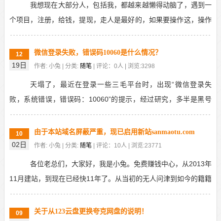
我想现在大部分人，包括我，都越来越懒得动脑了，遇到一
个项目，注册，给钱，提现，走人是最好的，如果要操作这，操作
那的，稍复杂一点就不耐烦了。这是人之常情，本来平时...
微信登录失败，错误码10060是什么情况？
12
19日
作者: 小兔 | 分类:
随笔
| 评论：0人 | 浏览:3298
天塌了，最近在登录一些三毛平台时，出现“微信登录失
败，系统错误，错误码：10060”的提示，经过研究，多半是黑号
了。有可能是广告商那边出手了，针对羊毛党的一技绝...
由于本站域名屏蔽严重，现已启用新站sanmaotu.com
10
02日
作者: 小兔 | 分类:
随笔
| 评论：10人 | 浏览:23771
各位老总们，大家好，我是小兔。免费赚钱中心，从2013年
11月建站，到现在已经快11年了。从当初的无人问津到如今的籍籍
无名，它还活着，已经足够幸运。它陪伴我成长...
关于从123云盘更换夸克网盘的说明！
09