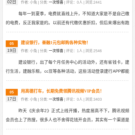
02日
作者: 小兔 | 分类:
一次惊喜
| 评论：0人 | 浏览:2441
每年一到夏季，电费就直线上升，不知道大家是不是自己缴
的电费，反正我家是的。以前还有代缴优惠折扣，但后来爆出有跑
路，盗刷等风险，所以还是自己缴费，用一些官方优惠活...
建设银行，善融1元包邮购各种实物！
05
19日
作者: 小兔 | 分类:
一次惊喜
| 评论：1人 | 浏览:2546
建设银行，出了每个月任务中心的活动外，还有省钱卡，建
行生活，建融乐租，cc豆等各种活动，这些活动登录建行APP都能
找到。当然，还有善融1元购的活动，每3个月都可...
用高德打车，长期免费领腾讯视频VIP会员！
05
17日
作者: 小兔 | 分类:
一次惊喜
| 评论：0人 | 浏览:3403
昨天《庆余年2》正式上线开播，热度居高不下，腾讯视频
会员也上了热搜，很多人也不舍得花钱开会员，其实有一个渠道是
可以长期免费领腾讯视频会员的，尤其是适合经常打车的...