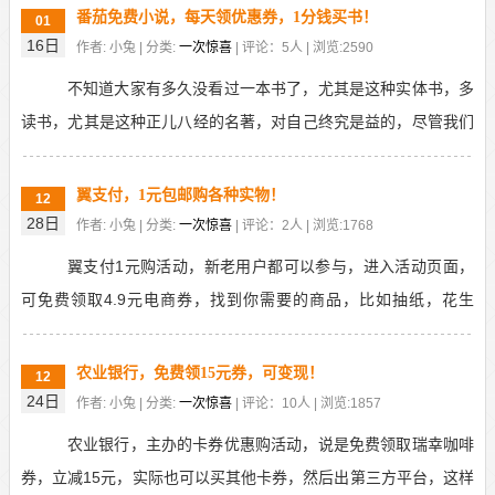
番茄免费小说，每天领优惠券，1分钱买书！
01
16日
作者: 小兔 | 分类:
一次惊喜
| 评论：5人 | 浏览:2590
不知道大家有多久没看过一本书了，尤其是这种实体书，多
读书，尤其是这种正儿八经的名著，对自己终究是益的，尽管我们
的时间大多已被手机，短视频占领。有人，已经从番茄免...
翼支付，1元包邮购各种实物！
12
28日
作者: 小兔 | 分类:
一次惊喜
| 评论：2人 | 浏览:1768
翼支付1元购活动，新老用户都可以参与，进入活动页面，
可免费领取4.9元电商券，找到你需要的商品，比如抽纸，花生
油，零食，垃圾袋，挂面，可乐等，叠加优惠后，最低1...
农业银行，免费领15元券，可变现！
12
24日
作者: 小兔 | 分类:
一次惊喜
| 评论：10人 | 浏览:1857
农业银行，主办的卡券优惠购活动，说是免费领取瑞幸咖啡
券，立减15元，实际也可以买其他卡券，然后出第三方平台，这样