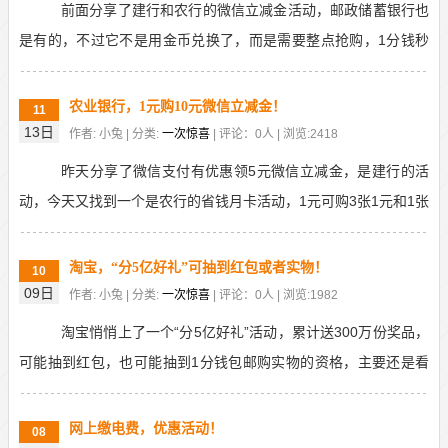
前面分享了建行和农行的微信立减金活动，邮政储蓄银行也
是有的，不过它不是用金币兑换了，而是需要整点抢购，1分钱秒
杀6元微信立减金券包，适合微信绑这个卡的用户。活动...
农业银行，1元购10元微信立减金！
11
13日
作者: 小兔 | 分类:
一次惊喜
| 评论：0人 | 浏览:2418
昨天分享了微信支付有优惠领5元微信立减金，是建行的活
动，今天又找到一个是农行的省钱月卡活动，1元可购3张1元和1张
7元，也就是10元微信立减金。这个是正儿八经的...
淘宝，“分5亿好礼”可抽到红包或者实物！
10
09日
作者: 小兔 | 分类:
一次惊喜
| 评论：0人 | 浏览:1982
淘宝悄悄上了一个“分5亿好礼”活动，累计送300万份奖品，
可能抽到红包，也可能抽到1分钱包邮购实物的资格，主要还是看
脸，实物有娃哈哈，纸杯，洗脸巾等等商品，可以...
网上缴电费，优惠活动！
08