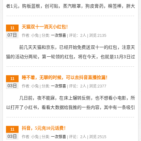
者1元，购板蓝根，创可贴，蒸汽眼罩，狗皮膏药，棉签棒，胖大
海，黑枸杞，红花油，碘伏等，家中可常备的一些药物...
天猫双十一消灭小红包！
11
07日
作者: 小兔 | 分类:
一次惊喜
| 评论：2人 | 浏览:2135
前几天天猫和京东，已经开始免费送双十一的红包，注意天
猫的活动分两轮，第一轮领的红包，将在今天，也就是11月3日过
期。有要买东西，尽快使用，还不知道买什么的，就来...
睡不着，无聊的时候，可以去抖音直播捡漏！
11
03日
作者: 小兔 | 分类:
一次惊喜
| 评论：2人 | 浏览:2377
几日前，夜不能寐，在床上辗转反侧，也不想看小电影，所
以打开了小红书，看看大数据给我推的一些内容，其中有一条吸引
了我，一个妹子说她最近在抖音看直播，领福袋，免费领...
抖音，5元充10元话费！
11
03日
作者: 小兔 | 分类:
一次惊喜
| 评论：2人 | 浏览:2515