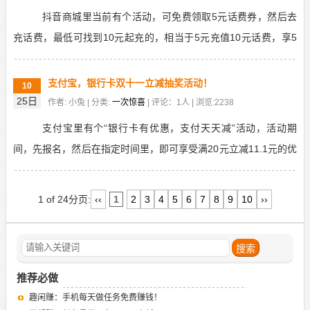
抖音商城里当前有个活动，可免费领取5元话费券，然后去
充话费，最低可找到10元起充的，相当于5元充值10元话费，享5
折优惠，可以说是相当划算了。不知道活动何时结束...
支付宝，银行卡双十一立减抽奖活动！
10
25日
作者: 小兔 | 分类:
一次惊喜
| 评论：1人 | 浏览:2238
支付宝里有个“银行卡有优惠，支付天天减”活动，活动期
间，先报名，然后在指定时间里，即可享受满20元立减11.1元的优
惠，每天一次，各大银行都能参与，还能抽奖，抽...
1 of 24
分页:
‹‹
1
2
3
4
5
6
7
8
9
10
››
推荐必做
趣闲赚：手机每天做任务免费赚钱！