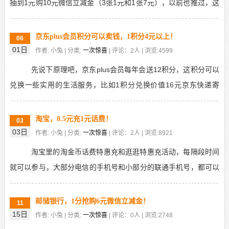
抽到1元购10元微信立减金（3张1元和1张7元），以前也推过，这
活动基本众所周知了吧，只是有时容易忘记，所以...
京东plus会员积分可以卖钱，1积分4元以上！
06
01日
作者: 小兔 | 分类:
一次惊喜
| 评论：2人 | 浏览:4599
先说下原理吧，京东plus会员每年会送12积分，这积分可以
兑换一些实用的生活服务，比如1积分兑换价值16元京东快递寄
件，3积分兑换价值59元的京东洗衣，5积分兑...
淘宝，0.5元充1元话费！
03
03日
作者: 小兔 | 分类:
一次惊喜
| 评论：2人 | 浏览:8921
淘宝里的淘金币话费特惠充和逛逛特惠充活动，每隔段时间
就可以参与，大部分电信的手机号和小部分的联通手机号，都可以
充1元话费，所以领到0.5元话费券后，可0.5元充...
邮储银行，1分抢购6元微信立减金！
11
15日
作者: 小兔 | 分类:
一次惊喜
| 评论：0人 | 浏览:2748