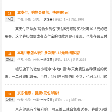
更方便变现，我买的是优酷会员月卡，扣除成本，实际...
翼支付，购物会员包，快速赚5元！
12
15日
作者: 小兔 | 分类:
一次惊喜
| 评论：1人 | 浏览:1968
翼支付正举办“购物会员包”支付5元可购买2张满10-5元的通
用券，这个券扫微信或者支付宝的收款码即可变现，也能在翼支付
缴费使用，相当于免费赚5元。总有10万份，...
本地U惠怎么玩？多次赚5-15元详细教程！
11
25日
作者: 小兔 | 分类:
一次惊喜
| 评论：12人 | 浏览:2375
银联旗下的微信小程序“本地U惠”每天免费送各种满减的优
惠，一单可减5-15元，当然，我们自己哪怕用不到，也可以利用这
个变现，主要是要用到云闪付和一些银行APP，...
京东健康，健康1元包邮购！
11
14日
作者: 小兔 | 分类:
一次惊喜
| 评论：2人 | 浏览:1979
京东健康有个福利购，隔三差五就会免费送券，券后0.9或