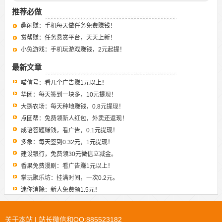
推荐必做
趣闲赚：手机每天做任务免费赚钱！
赏帮赚：任务悬赏平台，天天上新！
小兔游戏：手机玩游戏赚钱，2元起提！
最新文章
喵信号：看几个广告赚1元以上！
华团：每天签到一块多，10元提现！
大鹅农场：每天种地赚钱，0.8元提现！
点团帮：免费领新人红包，外卖还返现！
成语答题赚钱，看广告，0.1元提现！
多象：每天签到0.32元，1元提现！
建设银行，免费领30元微信立减金。
香果免费漫剧：看广告赚1元以上！
掌玩聚乐坊：挂满时间，一次0.2元。
迷你消除：新人免费领1.5元！
关于本站
| 站长微信和QQ:885523182