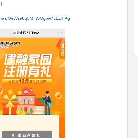
日
q.com/s/OeWza8q5MmSOgoA7LEDHAg