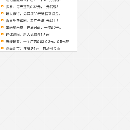
成语答题赚钱，看广告，0.1元提现！
多象：每天签到0.32元，1元提现！
建设银行，免费领30元微信立减金。
香果免费漫剧：看广告赚1元以上！
掌玩聚乐坊：挂满时间，一次0.2元。
迷你消除：新人免费领1.5元！
爆爆悦看：一个广告0.03-0.3元，0.5元提现！
食尚剧宝：注册送1元，自动涨金币！