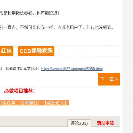
正常是秒到微信零钱，也可能延迟！
别一直点，不然可能和我一样，点成老用户了，红包也没领到。
红包
CCB建融家园
创，转载请注明本文地址：
https://www.mf927.com/post/5058.html
下一篇 »
必做项目推荐：
机做任务，免费赚钱！【点此进入】
赞助本站
评论:(33)