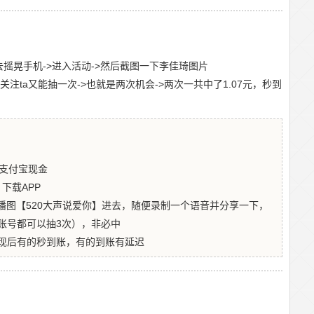
˃进去摇晃手机-˃进入活动-˃然后截图一下李佳琦图片
注ta又能抽一次-˃也就是两次机会-˃两次一共中了1.07元，秒到
2元支付宝现金
下载APP
点轮播图【520大声说爱你】进去，随便录制一个语音并分享一下，
账号都可以抽3次），非必中
现后有的秒到账，有的到账有延迟