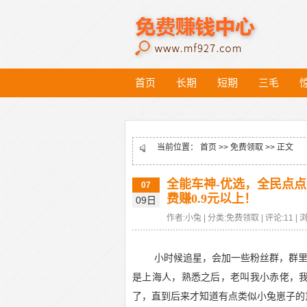
首页
长期
短期
三毛
当前位置：
首页
>>
免费领取
>> 正文
全能车神-优选，全民点
07
费赚0.9元以上！
09日
作者:小兔 | 分类:免费领取 | 评论:11 | 浏
小时候追星，会加一些粉丝群，群里
是上海人，熟悉之后，老叫我小赤佬，
了，直到后来才知道有点类似小兔崽子的意思