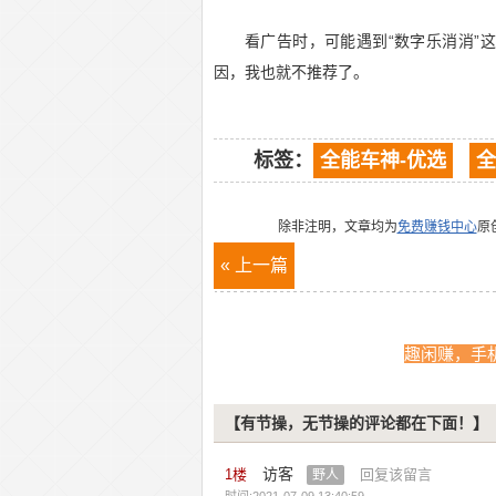
看广告时，可能遇到“数字乐消消”
因，我也就不推荐了。
标签：
全能车神-优选
全
除非注明，文章均为
免费赚钱中心
原
« 上一篇
趣闲赚，手
【有节操，无节操的评论都在下面！】
访客
1
楼
回复该留言
野人