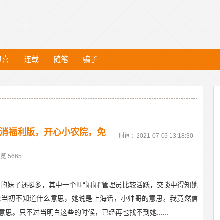
惊喜
连载
随笔
骗子
点消福利版，开心小农院，免
时间：2021-07-09 13:18:30
览:5665
的妹子还挺多，其中一个叫“闹闹”管理员比较活跃，交谈中得知她
我当初不知道什么意思，她说是上海话，小帅哥的意思。我竟然信
。只不过当明白这些的时候，已经再也找不到她......