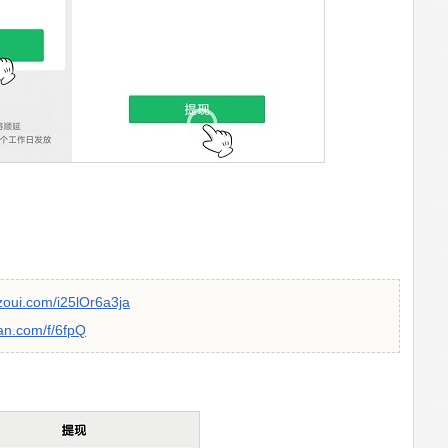
zoui.com/i25lOr6a3ja
an.com/f/6fpQ