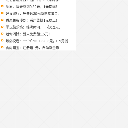
成语答题赚钱，看广告，0.1元提现！
多象：每天签到0.32元，1元提现！
建设银行，免费领30元微信立减金。
香果免费漫剧：看广告赚1元以上！
掌玩聚乐坊：挂满时间，一次0.2元。
迷你消除：新人免费领1.5元！
爆爆悦看：一个广告0.03-0.3元，0.5元提现！
食尚剧宝：注册送1元，自动涨金币！