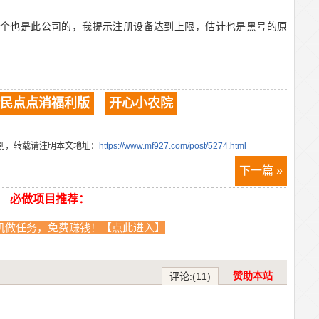
这个也是此公司的，我提示注册设备达到上限，估计也是黑号的原
民点点消福利版
开心小农院
创，转载请注明本文地址：
https://www.mf927.com/post/5274.html
下一篇 »
必做项目推荐：
机做任务，免费赚钱！【点此进入】
赞助本站
评论:(11)