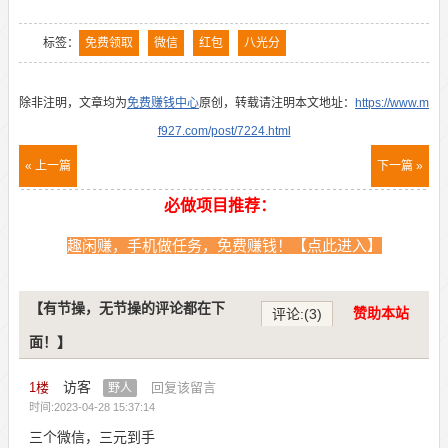
标签：
免费领取
微信
红包
八光分
除非注明，文章均为
免费赚钱中心
原创，转载请注明本文地址：
https://www.m
f927.com/post/7224.html
« 上一篇
下一篇 »
必做项目推荐：
趣闲赚，手机做任务，免费赚钱！【点此进入】
【有节操，无节操的评论都在下
赞助本站
评论:(3)
面！】
访客
1
楼
回复该留言
野人
时间:2023-04-28 15:37:14
三个微信，三元到手