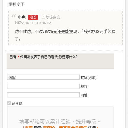
规则变了
小兔
回复该留言
站长
时间:2016-11-04 00:07:52
防不胜防，不过超过5元还是能提现，但必须扣2元手续费
了。
已有
7
位网友发表了自己的看法,你还等什么？
昵称(必填)
邮箱
网址
记住我
「需要
登录
再评论，若不是会员请先
注册
」