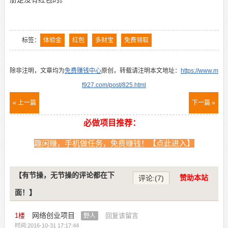
标签：
体验金
红包
多财宝
免费领取
除非注明，文章均为
免费赚钱中心
原创，转载请注明本文地址：
https://www.m
f927.com/post/825.html
« 上一篇
下一篇 »
必做项目推荐：
趣闲赚，手机做任务，免费赚钱！【点此进入】
【有节操，无节操的评论都在下
赞助本站
评论:(7)
面！】
网络创业项目
1
楼
回复该留言
野人
时间:2016-10-31 17:17:44