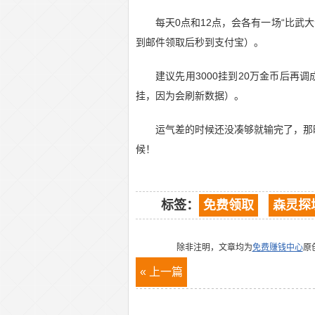
每天0点和12点，会各有一场“比武大
到邮件领取后秒到支付宝）。
建议先用3000挂到20万金币后再
挂，因为会刷新数据）。
运气差的时候还没凑够就输完了，那
候！
标签：
免费领取
森灵探
除非注明，文章均为
免费赚钱中心
原
« 上一篇