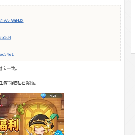
PZbVv-WiHJ3
d6b1d4
0ec34e1
支付宝一致。
“任务”领取钻石奖励。