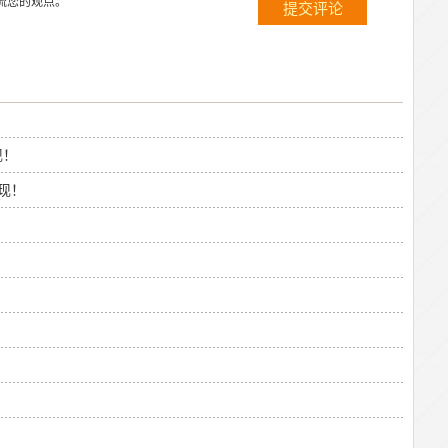
流您的观点。
现！
现！
！