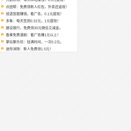
大鹅农场：每天种地赚钱，0.8元提现！
点团帮：免费领新人红包，外卖还返现！
成语答题赚钱，看广告，0.1元提现！
多象：每天签到0.32元，1元提现！
建设银行，免费领30元微信立减金。
香果免费漫剧：看广告赚1元以上！
掌玩聚乐坊：挂满时间，一次0.2元。
迷你消除：新人免费领1.5元！