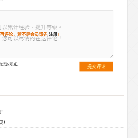
再评论，若不是会员请先
注册
」
流您的观点。
现！
现！
！