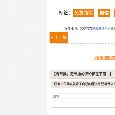
标签：
免费领取
微信
除非注明，文章均为
免费赚钱中心
原
« 上一篇
趣闲赚，手
【有节操，无节操的评论都在下面！】
已有
0
位网友发表了自己的看法,你还等什么