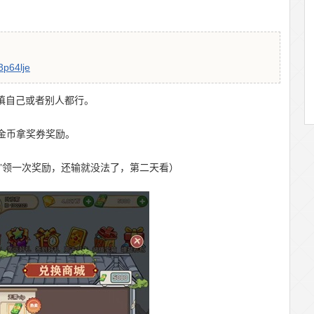
3p64lje
名填自己或者别人都行。
定金币拿奖券奖励。
礼”领一次奖励，还输就没法了，第二天看）