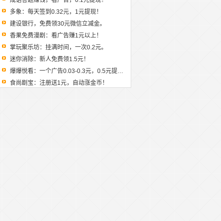
成语答题赚钱，看广告，0.1元提现！
多象：每天签到0.32元，1元提现！
建设银行，免费领30元微信立减金。
香果免费漫剧：看广告赚1元以上！
掌玩聚乐坊：挂满时间，一次0.2元。
迷你消除：新人免费领1.5元！
爆爆悦看：一个广告0.03-0.3元，0.5元提现！
食尚剧宝：注册送1元，自动涨金币！