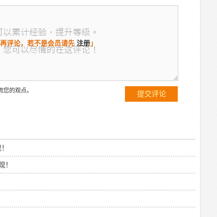
再评论，若不是会员请先
注册
」
流您的观点。
现！
现！
！