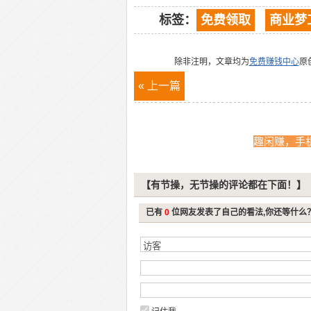
标签：
免费领取
商业梦
除非注明，文章均为
免费赚钱中心
原
« 上一篇
趣闲赚，手
【有节操，无节操的评论都在下面！】
已有
0
位网友发表了自己的看法,你还等什么