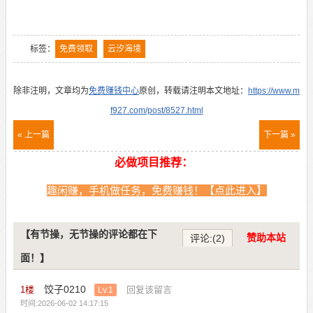
标签：
免费领取
云汐海境
除非注明，文章均为
免费赚钱中心
原创，转载请注明本文地址：
https://www.m
f927.com/post/8527.html
« 上一篇
下一篇 »
必做项目推荐：
趣闲赚，手机做任务，免费赚钱！【点此进入】
【有节操，无节操的评论都在下
赞助本站
评论:(2)
面！】
饺子0210
1
楼
回复该留言
Lv.1
时间:2026-06-02 14:17:15