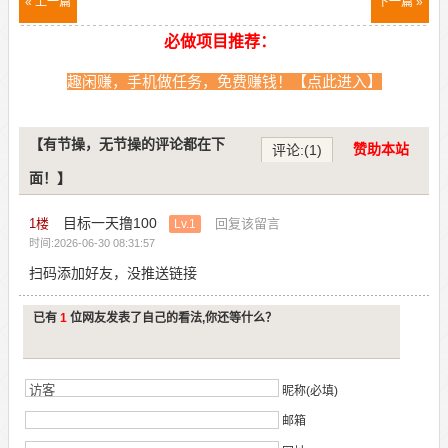
« 上一篇
下一篇 »
必做项目推荐：
趣闲赚，手机做任务，免费赚钱！【点此进入】
【有节操，无节操的评论都在下
赞助本站
评论:(1)
面！】
目标一天撸100
1
楼
回复该留言
Lv.1
时间:2026-06-30 08:31:57
扫码添加好友，没推送链接
已有
1
位网友发表了自己的看法,你还等什么？
昵称(必填)
邮箱