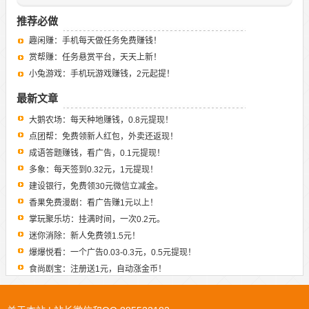
推荐必做
趣闲赚：手机每天做任务免费赚钱！
赏帮赚：任务悬赏平台，天天上新！
小兔游戏：手机玩游戏赚钱，2元起提！
最新文章
大鹅农场：每天种地赚钱，0.8元提现！
点团帮：免费领新人红包，外卖还返现！
成语答题赚钱，看广告，0.1元提现！
多象：每天签到0.32元，1元提现！
建设银行，免费领30元微信立减金。
香果免费漫剧：看广告赚1元以上！
掌玩聚乐坊：挂满时间，一次0.2元。
迷你消除：新人免费领1.5元！
爆爆悦看：一个广告0.03-0.3元，0.5元提现！
食尚剧宝：注册送1元，自动涨金币！