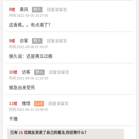
乘风
8
楼
回复该留言
野人
时间:2021-09-05 20:27:05
这香蕉。。有点潮了？
访客
9
楼
回复该留言
野人
时间:2021-09-06 07:39:47
猴久说：还是黄瓜过瘾
访客
10
楼
回复该留言
野人
时间:2021-09-06 11:19:30
猴急出来受死
撸馆
11
楼
回复该留言
Lv.4
时间:2021-09-12 18:49:42
干撸
已有
15
位网友发表了自己的看法,你还等什么？