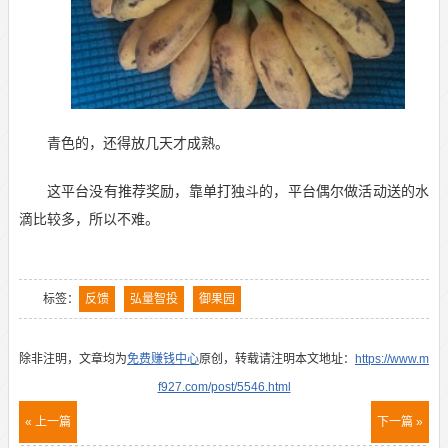
青色的，还得放几天才成熟。
这平台没有推荐奖励，靠单打独斗的，平台偶尔做活动送的水
滴比较多，所以不难。
标签：
反馈
弘量智投
御果园
除非注明，文章均为
免费赚钱中心
原创，转载请注明本文地址：
https://www.m
f927.com/post/5546.html
« 上一篇
下一篇 »