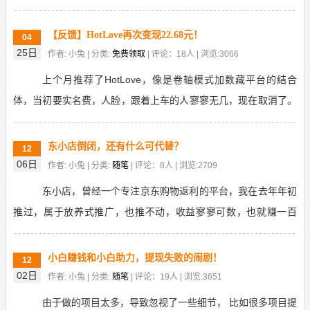
是抱着试试看的态度，验证了一下，发现除了当时拿的返...
【反馈】HotLove再次变现22.68元！
04
25日
作者: 小兔 | 分类:
免费领取
| 评论：18人 | 浏览:3066
上个月推荐了HotLove，像是卷轴模式加数藏平台的结合
体，当初要实名费，人脸，跟着上车的人寥寥无几，现在取消了。
我提现到账多次，最近一次是22.68元，今天中...
东小店倒闭，还有什么可代替？
12
06日
作者: 小兔 | 分类:
随笔
| 评论：8人 | 浏览:2709
东小店，曾经一个专注京东购物返利的平台，我在去年年初
推过，属于放养式推广，也推不动，收益寥寥可数，也就赚一百
多。今天官方一则公告，宣布平台要关站倒闭了。可提现时...
小白赚钱和小白助力，提现失败的闹剧！
12
02日
作者: 小兔 | 分类:
随笔
| 评论：19人 | 浏览:3651
由于做的项目太多，导致忽视了一些细节， 比如很多项目提