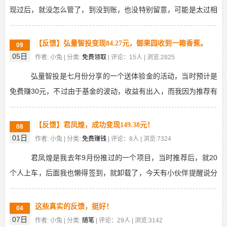
现过后，就没怎么管了，到没到账，也没特别留意，可能是太过相
信平台。但前段时间推过小白助力后，有人反馈后续经...
【反馈】弘量智投变现84.27元，御果园收到一箱香蕉。
09
05日
作者: 小兔 | 分类:
免费领取
| 评论：15人 | 浏览:2825
弘量智投是七月份分享的一个送体验金的活动，当时预计是
免费赚30元，不过由于基金的波动，收益有出入，而我因为推荐有
奖励，成功变现了84.27元。御果园是8月份推荐...
【反馈】君凤煌，成功变现149.38元！
08
01日
作者: 小兔 | 分类:
免费赚钱
| 评论：8人 | 浏览:7324
君凤煌是我去年9月份推过的一个项目，当时推荐后，就20
个人上车，后面我也懒得签到，就卸载了，今天有小伙伴提醒说分
红可以卖了，我再装上，发现贡献值兑的分红足够提现...
这些真实的反馈，挺好！
04
07日
作者: 小兔 | 分类:
随笔
| 评论：29人 | 浏览:3142