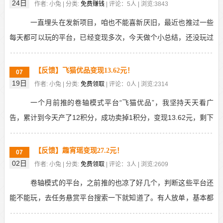
24日
作者: 小兔 | 分类:
免费赚钱
| 评论：5人 | 浏览:3843
一直埋头在发新项目，咱也不能喜新厌旧，最近也推过一些
每天都可以玩的平台，已经变现多次，今天做个小总结，还没玩过
的，可以做个参考，毕竟经过我亲自验证过的，变现没问...
【反馈】飞猫优品变现13.62元！
07
19日
作者: 小兔 | 分类:
免费领取
| 评论：0人 | 浏览:2314
一个月前推的卷轴模式平台“飞猫优品”，我坚持天天看广
告，累计到今天产了12积分，成功卖掉1积分，变现13.62元，剩下
的继续投，当前放单的人少了一些，但仍可以做...
【反馈】趣宵瑶变现27.2元！
07
02日
作者: 小兔 | 分类:
免费领取
| 评论：3人 | 浏览:2609
卷轴模式的平台，之前推的也凉了好几个，判断这些平台还
能不能玩，去任务悬赏平台搜索一下就知道了。有人放单，基本都
是还正常的。像5月份推的趣宵瑶，当前依然有很多人放...