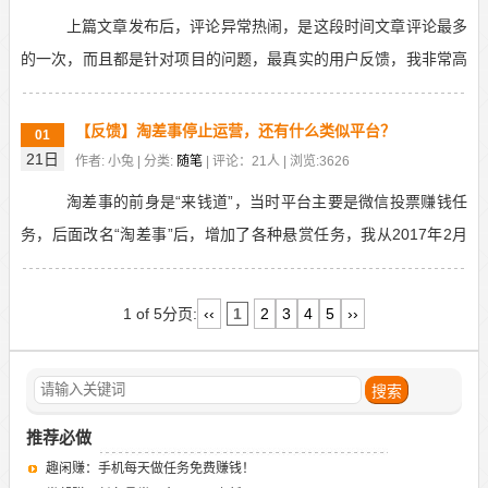
上篇文章发布后，评论异常热闹，是这段时间文章评论最多
的一次，而且都是针对项目的问题，最真实的用户反馈，我非常高
兴！倒不是我幸灾乐祸，而是感受到了大家的热情，要不...
【反馈】淘差事停止运营，还有什么类似平台？
01
21日
作者: 小兔 | 分类:
随笔
| 评论：21人 | 浏览:3626
淘差事的前身是“来钱道”，当时平台主要是微信投票赚钱任
务，后面改名“淘差事”后，增加了各种悬赏任务，我从2017年2月
推荐，到现在近四年的时间了，平台实际运营了...
1 of 5
分页:
‹‹
1
2
3
4
5
››
推荐必做
趣闲赚：手机每天做任务免费赚钱！