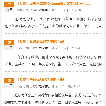
【反馈】cp糖果口袋和Meta云端，各变现33元以上！
07
01日
作者: 小兔 | 分类:
免费领取
| 评论：16人 | 浏览:2894
在5月份分享了一个平台“cp糖果口袋”当时返佣才1块多，现
在已经涨到4块多了，重点是产出的糖果可以出售，单价30元以
上，我昨天卖了一个33元！还有昨天刚推荐的M...
【反馈】涂游易享成功变现20元！
05
25日
作者: 小兔 | 分类:
免费领取
| 评论：10人 | 浏览:6704
下午变现了维珍， 刚才又变现了类似的平台“涂游易享”，同
样也是坚持了一个月，每天看6个广告，30天产12涂豆，先把2涂
豆转到交易所，再卖出1涂豆，变现20元，剩...
【反馈】维珍优创成功变现18元！
05
25日
作者: 小兔 | 分类:
免费领取
| 评论：7人 | 浏览:4472
维珍优创是上个月推荐的卷轴模式平台，这类模式当前基本
都要复投才能变现，时间周期长了一些，很多人坚持不下来，我也