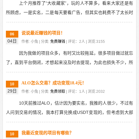
上个月推荐了“大收藏家”，玩的人不算多，看来大家还是有
所顾虑，一是实名，二是每天要看广告，但其实也耗费不了太长时
间，主要长期可做，我今天试着变现了8000玉石，...
说说最近赚钱的项目！
06
04日
作者: 小兔 | 分类:
免费赚钱
| 评论：2人 | 浏览:3155
因为我做的项目众多，有时又比较拖延，很多项目做过就忘
了，直到平台倒闭，才想起来没及时去提现，为此也损失不少，所
以我觉得还是有必要，每间隔一段时间，就回顾一下最近...
ALO怎么交易？成功变现18.4元！
10
29日
作者: 小兔 | 分类:
免费领取
| 评论：1人 | 浏览:2032
10天前推过ALO，估计因为要实名，我推的人很少，不过有
人问到交易的情况，我本打算兑换成USDT变现的，但考虑到大部
分人觉得门槛高，周期长，还是通过私下交易变现...
我最近变现的项目有哪些？
10