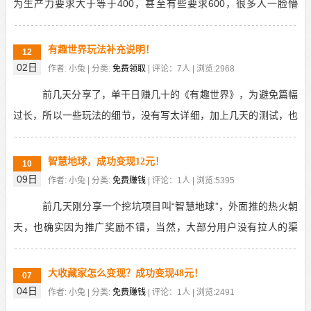
为生产力要求大于等于400，甚至有些要求600，很多人一脸懵
逼，这要怎么提高生产力啊，以前也没这个玩意啊，是...
有趣世界玩法补充说明！
12
02日
作者: 小兔 | 分类:
免费领取
| 评论：7人 | 浏览:2968
前几天分享了，单干日赚几十的《有趣世界》，为避免篇幅
过长，所以一些玩法的细节，没有写太详细，加上几天的测试，也
发现一些问题，这里一并重新补充说明一下，也省得大家...
智慧地球，成功变现12元！
10
09日
作者: 小兔 | 分类:
免费赚钱
| 评论：1人 | 浏览:5395
前几天刚分享一个挖坑项目叫“智慧地球”，外面推的热火朝
天，也确实因为推广奖励不错，当然，大部分用户没有拉人的渠
道，只能单干，所以如果单干赚不到钱，我也不会推。从...
大收藏家怎么变现？成功变现48元！
07
04日
作者: 小兔 | 分类:
免费赚钱
| 评论：1人 | 浏览:2491